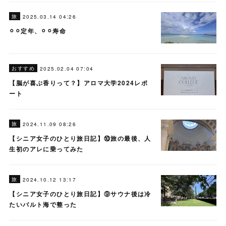
旅
2025.03.14 04:26
⚪︎⚪︎定年、⚪︎⚪︎寿命
おすすめ
2025.02.04 07:04
【脳が喜ぶ香りって？】アロマ大学2024レポ
ート
旅
2024.11.09 08:26
【シニア女子のひとり旅日記】⑩旅の最後、人
生初のアレに乗ってみた
旅
2024.10.12 13:17
【シニア女子のひとり旅日記】⑨サウナ後は冷
たいバルト海で整った