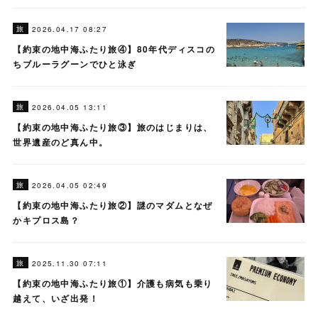
旅
2026.04.17 08:27
【約束の地中海ふたり旅④】80年代ディスコの
ちブルーラグーンでひと泳ぎ
旅
2026.04.05 13:11
【約束の地中海ふたり旅③】旅のはじまりは、
世界遺産のど真ん中。
旅
2026.04.05 02:49
【約束の地中海ふたり旅②】謎のマダムとなぜ
かキプロス島？
旅
2025.11.30 07:11
【約束の地中海ふたり旅①】介護も病気も乗り
越えて、いざ出発！