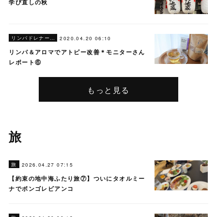
学び直しの秋
リンパドレナージ
2020.04.20 06:10
リンパ＆アロマでアトピー改善＊モニターさん
レポート⑥
もっと見る
旅
旅
2026.04.27 07:15
【約束の地中海ふたり旅⑦】ついにタオルミー
ナでボンゴレビアンコ