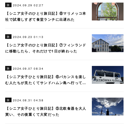
旅
2024.09.29 02:27
【シニア女子のひとり旅日記】⑧マリメッコ本
社で試着しすぎて食堂ランチに出遅れた
旅
2024.09.23 01:13
【シニア女子のひとり旅日記】⑦フィンランド
に移動したら、それだけで1日が終わった
旅
2024.09.07 08:34
【シニア女子ひとり旅日記】⑥バカンスを楽し
む人たちが見たくてサンドハムン島へ行って…
旅
2024.08.31 04:58
【シニア女子ひとり旅日記】⑤北欧食器を大人
買い、その後重くて大変だった