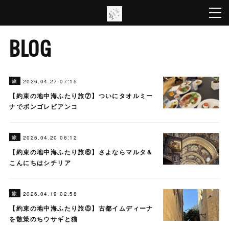
BLOG
旅
2026.04.27 07:15
【約束の地中海ふたり旅⑦】ついにタオルミー
ナでボンゴレビアンコ
旅
2026.04.20 06:12
【約束の地中海ふたり旅⑥】さよならマルタ＆
こんにちはシチリア
旅
2026.04.19 02:58
【約束の地中海ふたり旅⑤】古都イムディーナ
を散策のちウサギと猫