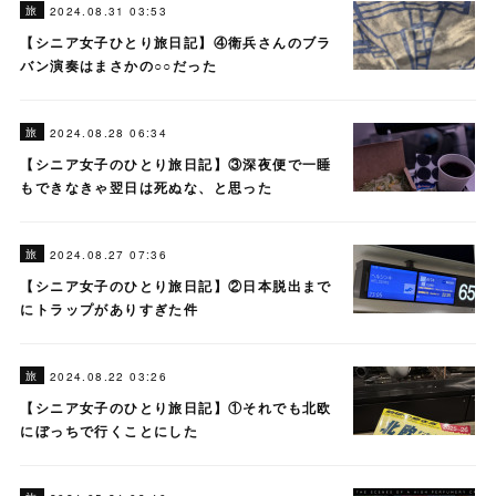
旅
2024.08.31 03:53
【シニア女子ひとり旅日記】④衛兵さんのブラ
バン演奏はまさかの○○だった
旅
2024.08.28 06:34
【シニア女子のひとり旅日記】③深夜便で一睡
もできなきゃ翌日は死ぬな、と思った
旅
2024.08.27 07:36
【シニア女子のひとり旅日記】②日本脱出まで
にトラップがありすぎた件
旅
2024.08.22 03:26
【シニア女子のひとり旅日記】①それでも北欧
にぼっちで行くことにした