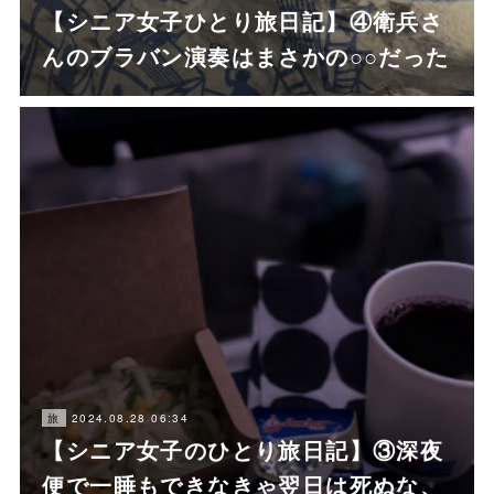
【シニア女子ひとり旅日記】④衛兵さ
んのブラバン演奏はまさかの○○だった
2024.08.28 06:34
旅
【シニア女子のひとり旅日記】③深夜
便で一睡もできなきゃ翌日は死ぬな、