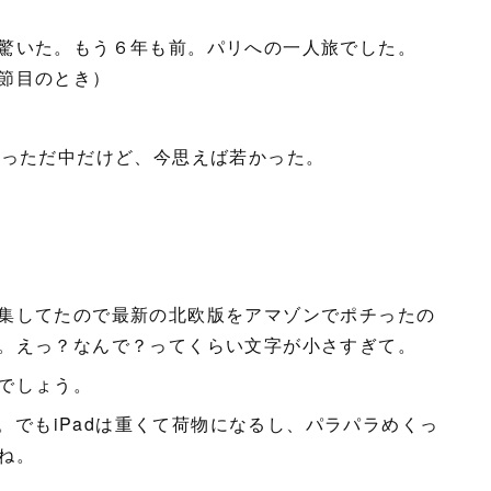
驚いた。もう６年も前。パリへの一人旅でした。
節目のとき）
まっただ中だけど、今思えば若かった。
集してたので最新の北欧版をアマゾンでポチったの
。えっ？なんで？ってくらい文字が小さすぎて。
でしょう。
た。でもiPadは重くて荷物になるし、パラパラめくっ
ね。