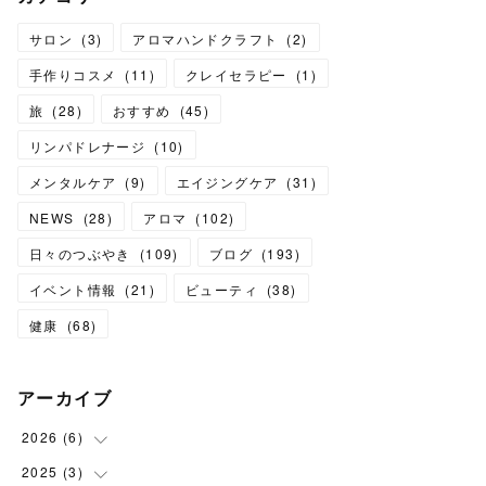
サロン
(
3
)
アロマハンドクラフト
(
2
)
手作りコスメ
(
11
)
クレイセラピー
(
1
)
旅
(
28
)
おすすめ
(
45
)
リンパドレナージ
(
10
)
メンタルケア
(
9
)
エイジングケア
(
31
)
NEWS
(
28
)
アロマ
(
102
)
日々のつぶやき
(
109
)
ブログ
(
193
)
イベント情報
(
21
)
ビューティ
(
38
)
健康
(
68
)
アーカイブ
2026
(
6
)
2025
(
3
(
6
)
)