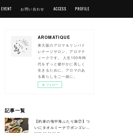
EVENT
お問い合わせ
ACCESS
PROFILE
AROMATIQUE
東大阪のアロマ＆リンパド
レナージサロン、アロマテ
ィークです。 人生100年時
代をずっと健やかに美しく
生きるために。アロマのあ
る暮らしをご一緒に。
フォロー
記事一覧
【約束の地中海ふたり旅⑦】つ
いにタオルミーナでボンゴレ…