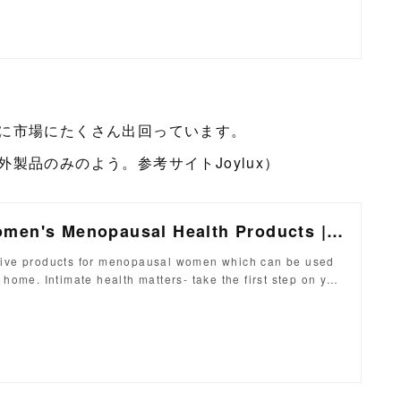
に市場にたくさん出回っています。
製品のみのよう。参考サイトJoylux）
Joylux | Women's Menopausal Health Products | Doctor Recommended
tive products for menopausal women which can be used
f home. Intimate health matters- take the first step on y…