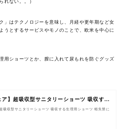
られない。。）
ク」はテクノロジーを意味し、月経や更年期など女
ようとするサービスやモノのことで、欧米を中心に
理用ショーツとか、膣に入れて尿もれを防ぐグッズ
【エヴァウェア】超吸収型サニタリーショーツ 吸収する生理用ショーツ 軽失禁にも ボーイショーツ
超吸収型サニタリーショーツ 吸収する生理用ショーツ 軽失禁に
ツ