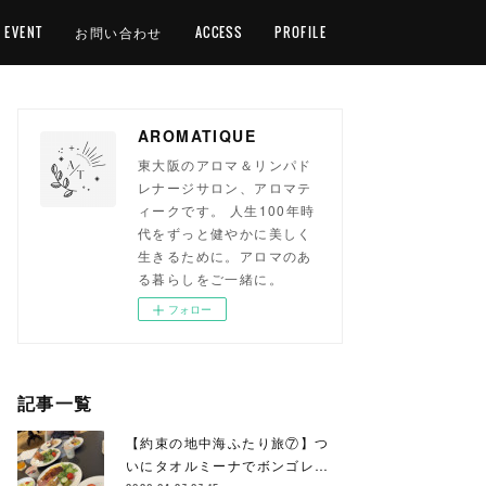
EVENT
お問い合わせ
ACCESS
PROFILE
AROMATIQUE
東大阪のアロマ＆リンパド
レナージサロン、アロマテ
ィークです。 人生100年時
代をずっと健やかに美しく
生きるために。アロマのあ
る暮らしをご一緒に。
フォロー
記事一覧
【約束の地中海ふたり旅⑦】つ
いにタオルミーナでボンゴレ…