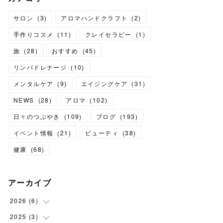
サロン
(
3
)
アロマハンドクラフト
(
2
)
手作りコスメ
(
11
)
クレイセラピー
(
1
)
旅
(
28
)
おすすめ
(
45
)
リンパドレナージ
(
10
)
メンタルケア
(
9
)
エイジングケア
(
31
)
NEWS
(
28
)
アロマ
(
102
)
日々のつぶやき
(
109
)
ブログ
(
193
)
イベント情報
(
21
)
ビューティ
(
38
)
健康
(
68
)
アーカイブ
2026
(
6
)
2025
(
3
(
6
)
)