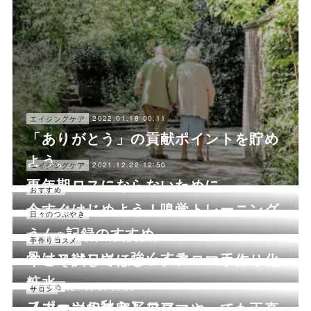
2022.01.18 00:11
エイジングケア
「ありがとう」の貢献ポイントを貯め
よう。
2021.12.22 12:50
エイジングケア
更年期ロスにならないために。
2021.12.13 11:54
おすすめ
今すぐはじめよう！嗅覚トレーニング
2021.11.05 00:56
日々のつぶやき
うん○記録のすすめ
2021.10.08 00:47
おすすめ
2021.10.05 23:43
手作りコスメ
骨はコツコツ、強くする。
今こそ試してほしい、アロマ手作り化
粧水
2021.09.29 23:55
おすすめ
2021.08.31 00:59
サロン
スポーツの秋とアロマ
【アロマ相談室】アロマやっても正直