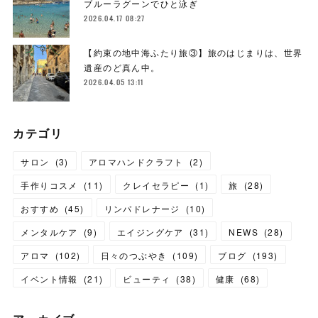
ブルーラグーンでひと泳ぎ
2026.04.17 08:27
【約束の地中海ふたり旅③】旅のはじまりは、世界
遺産のど真ん中。
2026.04.05 13:11
カテゴリ
サロン
(
3
)
アロマハンドクラフト
(
2
)
手作りコスメ
(
11
)
クレイセラピー
(
1
)
旅
(
28
)
おすすめ
(
45
)
リンパドレナージ
(
10
)
メンタルケア
(
9
)
エイジングケア
(
31
)
NEWS
(
28
)
アロマ
(
102
)
日々のつぶやき
(
109
)
ブログ
(
193
)
イベント情報
(
21
)
ビューティ
(
38
)
健康
(
68
)