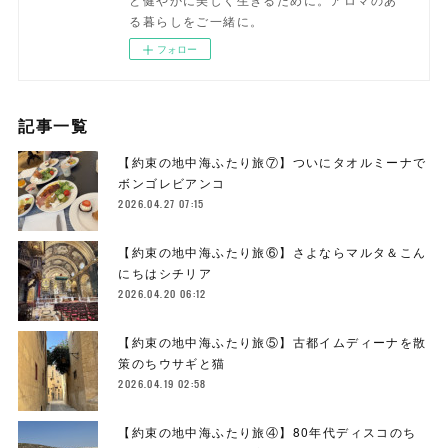
る暮らしをご一緒に。
フォロー
記事一覧
【約束の地中海ふたり旅⑦】ついにタオルミーナで
ボンゴレビアンコ
2026.04.27 07:15
【約束の地中海ふたり旅⑥】さよならマルタ＆こん
にちはシチリア
2026.04.20 06:12
【約束の地中海ふたり旅⑤】古都イムディーナを散
策のちウサギと猫
2026.04.19 02:58
【約束の地中海ふたり旅④】80年代ディスコのち