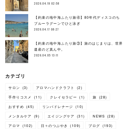
2026.04.19 02:58
【約束の地中海ふたり旅④】80年代ディスコのち
ブルーラグーンでひと泳ぎ
2026.04.17 08:27
【約束の地中海ふたり旅③】旅のはじまりは、世界
遺産のど真ん中。
2026.04.05 13:11
カテゴリ
サロン
(
3
)
アロマハンドクラフト
(
2
)
手作りコスメ
(
11
)
クレイセラピー
(
1
)
旅
(
28
)
おすすめ
(
45
)
リンパドレナージ
(
10
)
メンタルケア
(
9
)
エイジングケア
(
31
)
NEWS
(
28
)
アロマ
(
102
)
日々のつぶやき
(
109
)
ブログ
(
193
)