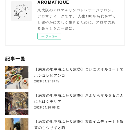
AROMATIQUE
東大阪のアロマ＆リンパドレナージサロン、
アロマティークです。 人生100年時代をずっ
と健やかに美しく生きるために。アロマのあ
る暮らしをご一緒に。
フォロー
記事一覧
【約束の地中海ふたり旅⑦】ついにタオルミーナで
ボンゴレビアンコ
2026.04.27 07:15
【約束の地中海ふたり旅⑥】さよならマルタ＆こん
にちはシチリア
2026.04.20 06:12
【約束の地中海ふたり旅⑤】古都イムディーナを散
策のちウサギと猫