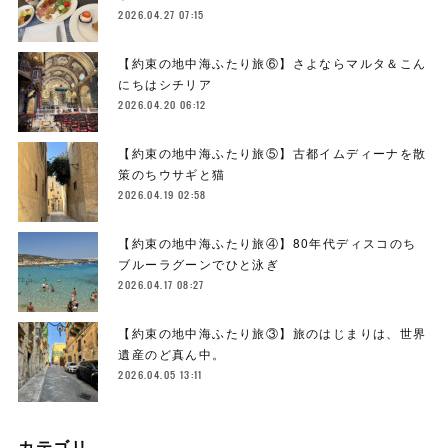
2026.04.27 07:15
【約束の地中海ふたり旅⑥】さよならマルタ＆こん
にちはシチリア
2026.04.20 06:12
【約束の地中海ふたり旅⑤】古都イムディーナを散
策のちウサギと猫
2026.04.19 02:58
【約束の地中海ふたり旅④】80年代ディスコのち
ブルーラグーンでひと泳ぎ
2026.04.17 08:27
【約束の地中海ふたり旅③】旅のはじまりは、世界
遺産のど真ん中。
2026.04.05 13:11
カテゴリ