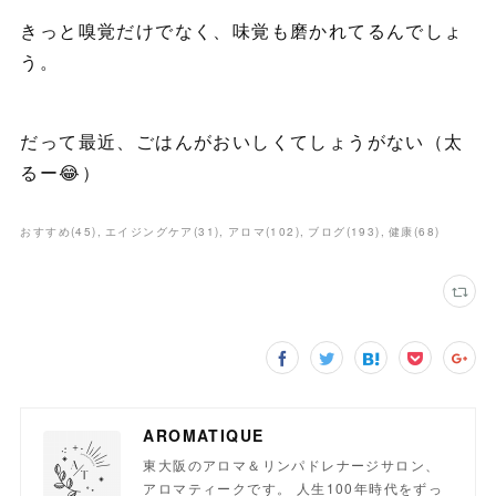
きっと嗅覚だけでなく、味覚も磨かれてるんでしょ
う。
だって最近、ごはんがおいしくてしょうがない（太
るー😂）
おすすめ
(
45
)
エイジングケア
(
31
)
アロマ
(
102
)
ブログ
(
193
)
健康
(
68
)
AROMATIQUE
東大阪のアロマ＆リンパドレナージサロン、
アロマティークです。 人生100年時代をずっ