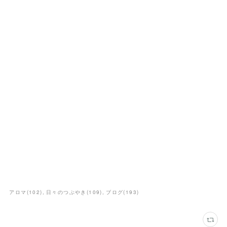
アロマ
(
102
)
日々のつぶやき
(
109
)
ブログ
(
193
)