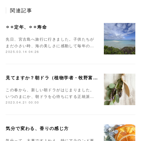
関連記事
⚪︎⚪︎定年、⚪︎⚪︎寿命
先日、宮古島へ旅行に行きました。子供たちが
まだ小さい時、海の美しさに感動して毎年の…
2025.03.14 04:26
見てますか？朝ドラ（植物学者・牧野富太郎）
この春から、新しい朝ドラがはじまりました。
いつのまにか、朝ドラを心待ちにする正統派…
2023.04.21 00:00
気分で変わる、香りの感じ方
気分って、大事ですよねえ。特にアラウンド更