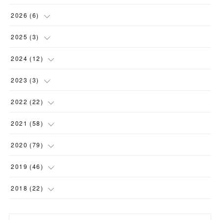
2026
(
6
)
(
6
)
2025
(
3
)
(
1
)
2024
(
12
)
(
1
)
(
1
)
2023
(
3
)
(
1
)
(
1
)
(
1
)
2022
(
22
)
(
3
)
(
1
)
(
1
)
2021
(
58
)
(
5
)
(
1
)
(
3
)
(
3
)
2020
(
79
)
(
2
)
(
1
)
(
3
)
(
11
)
2019
(
46
)
(
1
)
(
6
)
(
12
)
(
10
)
2018
(
22
)
(
2
)
(
2
)
(
6
)
(
5
)
(
2
)