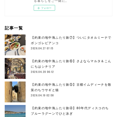
る暮らしをご一緒に。
フォロー
記事一覧
【約束の地中海ふたり旅⑦】ついにタオルミーナで
ボンゴレビアンコ
2026.04.27 07:15
【約束の地中海ふたり旅⑥】さよならマルタ＆こん
にちはシチリア
2026.04.20 06:12
【約束の地中海ふたり旅⑤】古都イムディーナを散
策のちウサギと猫
2026.04.19 02:58
【約束の地中海ふたり旅④】80年代ディスコのち
ブルーラグーンでひと泳ぎ