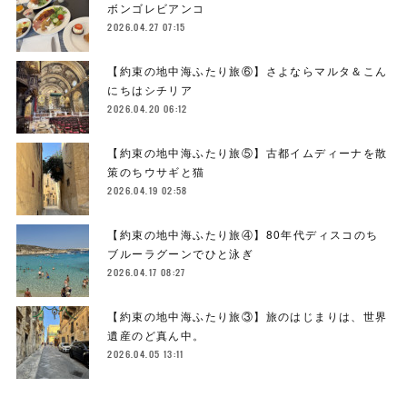
ボンゴレビアンコ
2026.04.27 07:15
【約束の地中海ふたり旅⑥】さよならマルタ＆こん
にちはシチリア
2026.04.20 06:12
【約束の地中海ふたり旅⑤】古都イムディーナを散
策のちウサギと猫
2026.04.19 02:58
【約束の地中海ふたり旅④】80年代ディスコのち
ブルーラグーンでひと泳ぎ
2026.04.17 08:27
【約束の地中海ふたり旅③】旅のはじまりは、世界
遺産のど真ん中。
2026.04.05 13:11