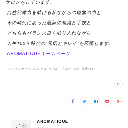
サロンをしています。
自然治癒力を助ける昔ながらの植物の力と
今の時代にあった最新の知識と手技と
どちらもバランス良く取り入れながら
人生100年時代の”元気とキレイ”を応援します。
AROMATIQUEホームページ
リンパドレナージ
(
10
)
アロマ
(
102
)
ブログ
(
193
)
健康
(
68
)
AROMATIQUE