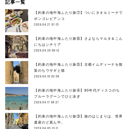
記事一覧
【約束の地中海ふたり旅⑦】ついにタオルミーナで
ボンゴレビアンコ
2026.04.27 07:15
【約束の地中海ふたり旅⑥】さよならマルタ＆こん
にちはシチリア
2026.04.20 06:12
【約束の地中海ふたり旅⑤】古都イムディーナを散
策のちウサギと猫
2026.04.19 02:58
【約束の地中海ふたり旅④】80年代ディスコのち
ブルーラグーンでひと泳ぎ
2026.04.17 08:27
【約束の地中海ふたり旅③】旅のはじまりは、世界
遺産のど真ん中。
2026.04.05 13:11