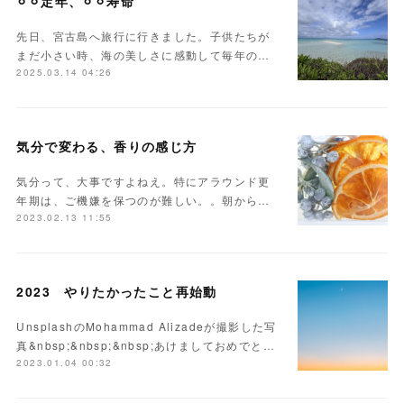
⚪︎⚪︎定年、⚪︎⚪︎寿命
先日、宮古島へ旅行に行きました。子供たちが
まだ小さい時、海の美しさに感動して毎年の…
2025.03.14 04:26
気分で変わる、香りの感じ方
気分って、大事ですよねえ。特にアラウンド更
年期は、ご機嫌を保つのが難しい。。朝から…
2023.02.13 11:55
2023 やりたかったこと再始動
UnsplashのMohammad Alizadeが撮影した写
真&nbsp;&nbsp;&nbsp;あけましておめでと…
2023.01.04 00:32