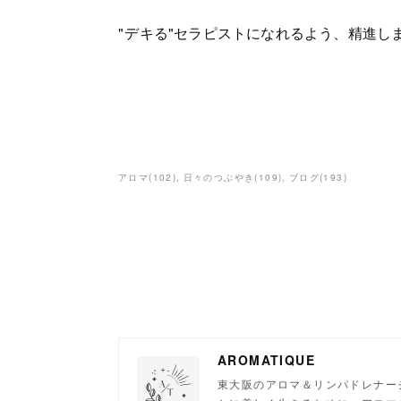
"
デキる"セラピストになれるよう、精進しま
アロマ
(
102
)
日々のつぶやき
(
109
)
ブログ
(
193
)
AROMATIQUE
東大阪のアロマ＆リンパドレナー