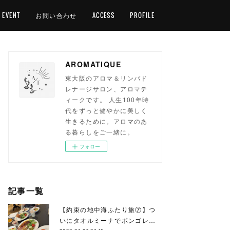
EVENT
お問い合わせ
ACCESS
PROFILE
AROMATIQUE
東大阪のアロマ＆リンパド
レナージサロン、アロマテ
ィークです。 人生100年時
代をずっと健やかに美しく
生きるために。アロマのあ
る暮らしをご一緒に。
フォロー
記事一覧
【約束の地中海ふたり旅⑦】つ
いにタオルミーナでボンゴレ…