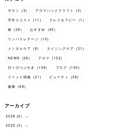
サロン
(
3
)
アロマハンドクラフト
(
2
)
手作りコスメ
(
11
)
クレイセラピー
(
1
)
旅
(
28
)
おすすめ
(
45
)
リンパドレナージ
(
10
)
メンタルケア
(
9
)
エイジングケア
(
31
)
NEWS
(
28
)
アロマ
(
102
)
日々のつぶやき
(
109
)
ブログ
(
193
)
イベント情報
(
21
)
ビューティ
(
38
)
健康
(
68
)
アーカイブ
2026
(
6
)
2025
(
3
(
6
)
)