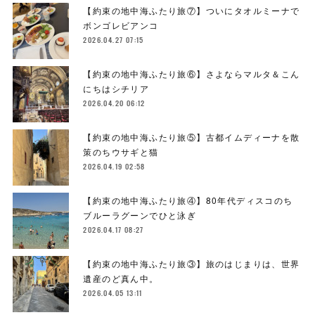
【約束の地中海ふたり旅⑦】ついにタオルミーナで
ボンゴレビアンコ
2026.04.27 07:15
【約束の地中海ふたり旅⑥】さよならマルタ＆こん
にちはシチリア
2026.04.20 06:12
【約束の地中海ふたり旅⑤】古都イムディーナを散
策のちウサギと猫
2026.04.19 02:58
【約束の地中海ふたり旅④】80年代ディスコのち
ブルーラグーンでひと泳ぎ
2026.04.17 08:27
【約束の地中海ふたり旅③】旅のはじまりは、世界
遺産のど真ん中。
2026.04.05 13:11