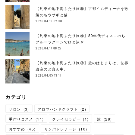
【約束の地中海ふたり旅⑤】古都イムディーナを散
策のちウサギと猫
2026.04.19 02:58
【約束の地中海ふたり旅④】80年代ディスコのち
ブルーラグーンでひと泳ぎ
2026.04.17 08:27
【約束の地中海ふたり旅③】旅のはじまりは、世界
遺産のど真ん中。
2026.04.05 13:11
カテゴリ
サロン
(
3
)
アロマハンドクラフト
(
2
)
手作りコスメ
(
11
)
クレイセラピー
(
1
)
旅
(
28
)
おすすめ
(
45
)
リンパドレナージ
(
10
)