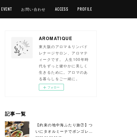
EVENT
お問い合わせ
ACCESS
PROFILE
AROMATIQUE
東大阪のアロマ＆リンパド
レナージサロン、アロマテ
ィークです。 人生100年時
代をずっと健やかに美しく
生きるために。アロマのあ
る暮らしをご一緒に。
フォロー
記事一覧
【約束の地中海ふたり旅⑦】つ
いにタオルミーナでボンゴレ…