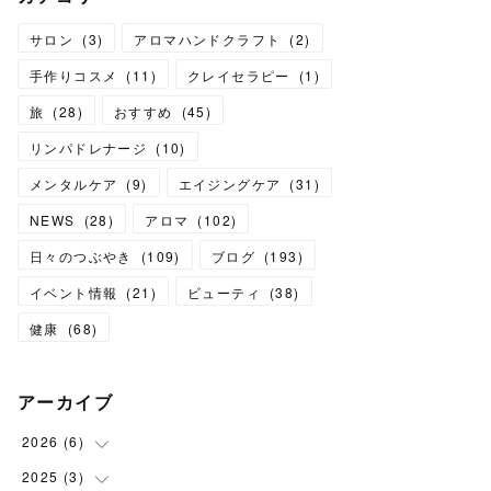
サロン
(
3
)
アロマハンドクラフト
(
2
)
手作りコスメ
(
11
)
クレイセラピー
(
1
)
旅
(
28
)
おすすめ
(
45
)
リンパドレナージ
(
10
)
メンタルケア
(
9
)
エイジングケア
(
31
)
NEWS
(
28
)
アロマ
(
102
)
日々のつぶやき
(
109
)
ブログ
(
193
)
イベント情報
(
21
)
ビューティ
(
38
)
健康
(
68
)
アーカイブ
2026
(
6
)
2025
(
3
(
6
)
)